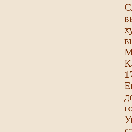
С
в
х
в
М
К
1
Е
д
г
У
с