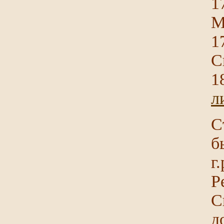
1
М
1
С
1
л
С
б
г
Р
С
д