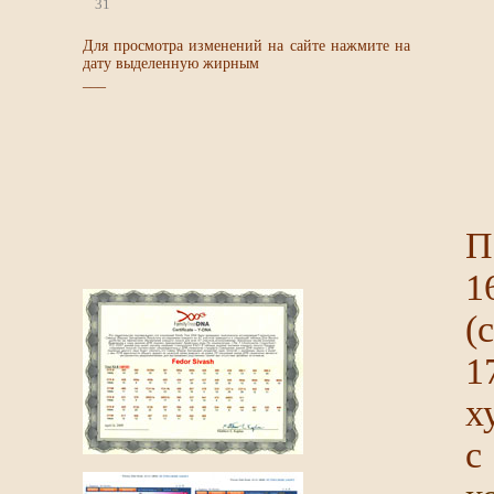
31
Для просмотра изменений на сайте нажмите на
дату выделенную жирным
___
П
1
(
1
х
с