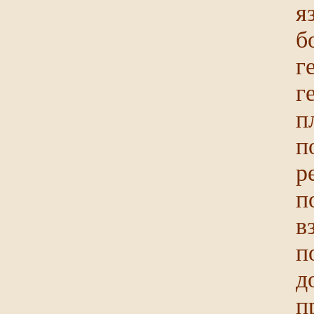
я
б
г
г
п
п
р
п
в
п
д
п