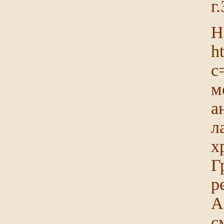
г
h
c
м
а
л
х
Г
р
А