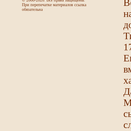
В
© 2008-
2026
. Все права защищены.
При перепечатке материалов ссылка
обязательна
н
д
Т
1
Е
в
х
Д
М
с
с