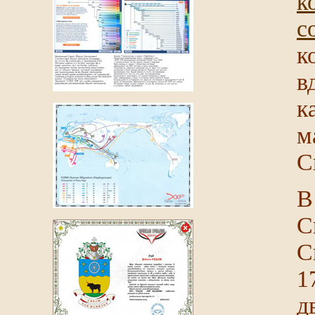
к
с
к
в
к
м
С
В
С
С
1
д