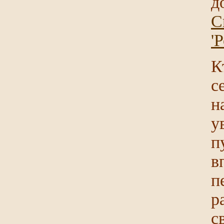
д
С
'
К
с
н
у
п
в
п
р
с