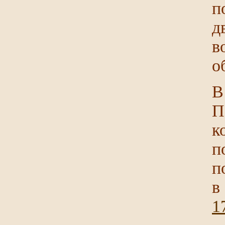
п
д
в
о
В
П
к
п
п
в
1