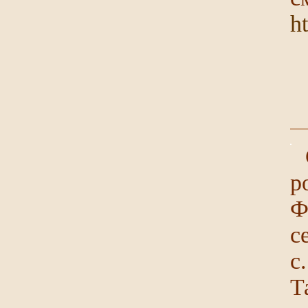
h
р
Ф
с
с
Т