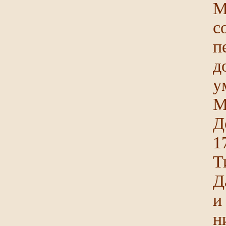
М
с
п
д
у
М
Д
1
Т
Д
и
н