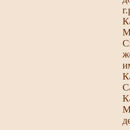
г
К
М
С
ж
и
К
С
К
М
д