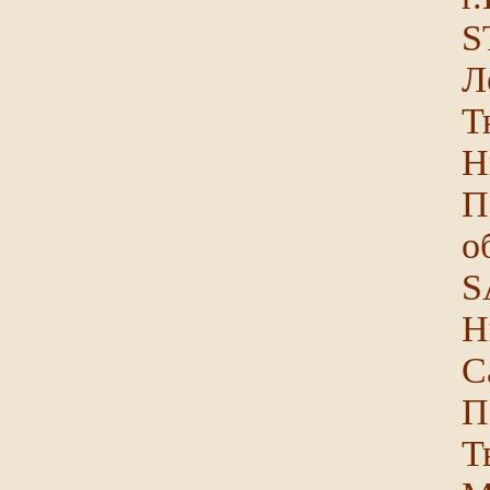
S
Л
Т
Н
П
о
S
Н
С
П
Т