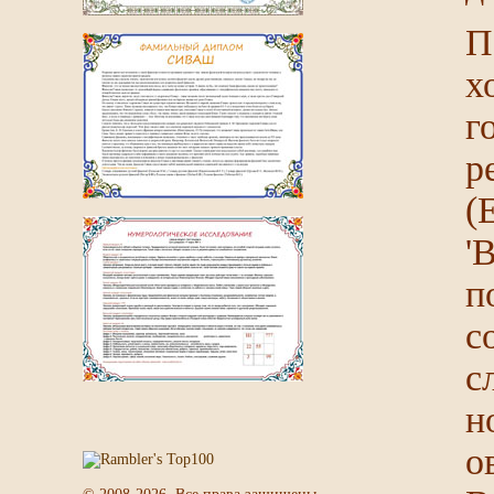
П
х
г
р
(
'
п
с
с
н
о