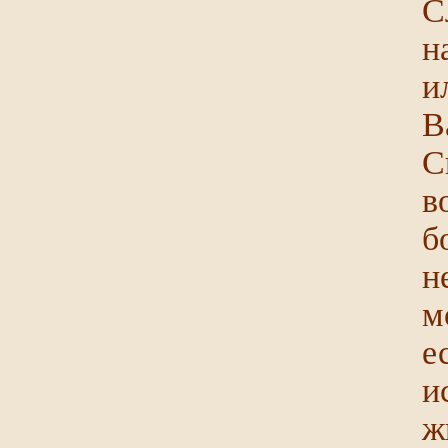
С
н
и
В
С
в
б
н
м
е
и
ж