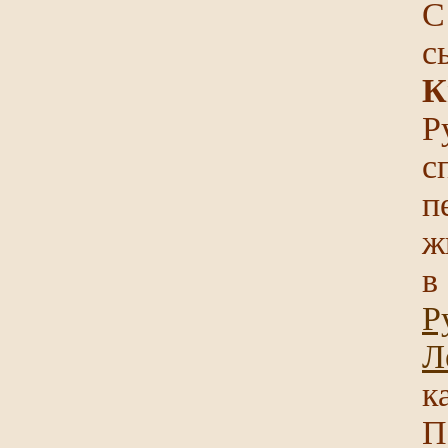
С
с
К
Р
с
п
ж
в
Р
Л
к
П