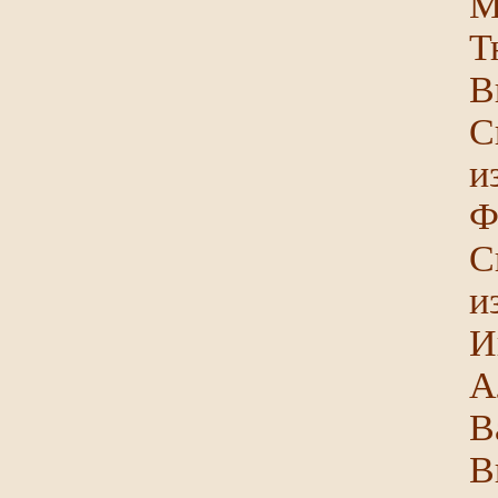
М
Т
В
С
и
Ф
С
и
И
А
В
В