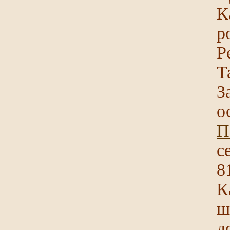
К
р
Р
Т
З
о
П
с
8
К
ш
д