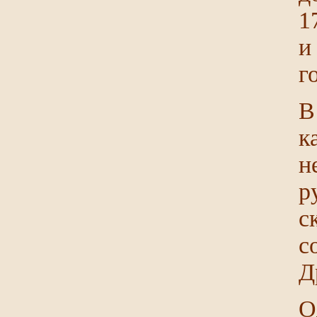
1
и
г
В
к
н
р
с
с
Д
О