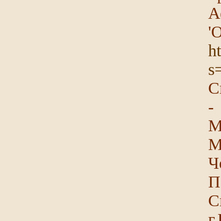
А
'
h
s
С
-
М
М
Ч
П
С
г