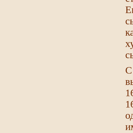
Е
с
к
х
с
С
в
1
1
о
и