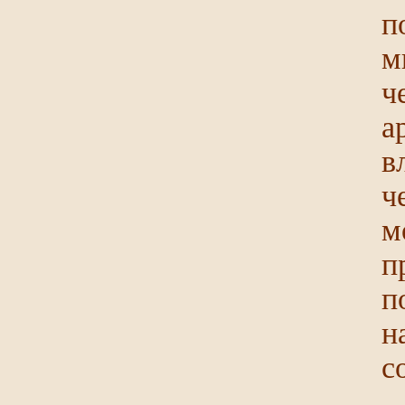
п
м
ч
а
в
ч
м
п
п
н
с