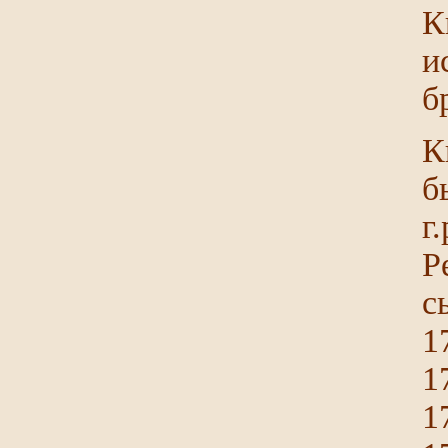
К
и
б
К
б
г
Р
с
1
1
1