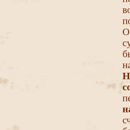
в
п
с
б
н
Н
с
п
н
с