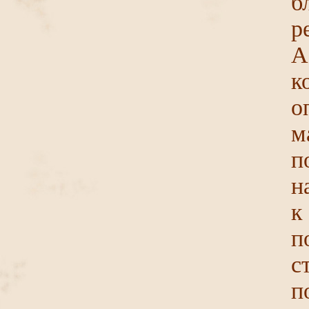
б
р
А
к
о
м
п
н
к
п
с
п