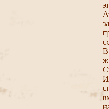
э
А
з
г
с
В
ж
С
И
с
в
н