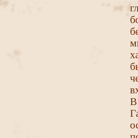
г
б
б
м
х
б
ч
в
В
Г
о
п