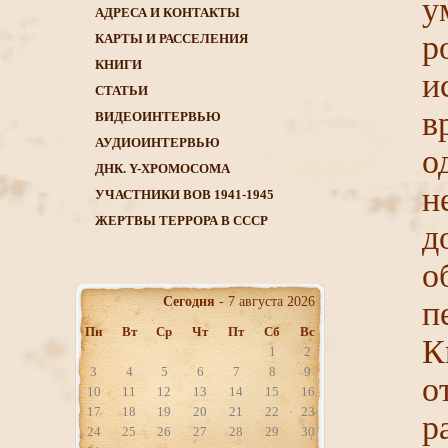
у
АДРЕСА И КОНТАКТЫ
р
КАРТЫ И РАССЕЛЕНИЯ
КНИГИ
и
CТАТЬИ
в
ВИДЕОИНТЕРВЬЮ
АУДИОИНТЕРВЬЮ
о
ДНК. Y-ХРОМОСОМА
н
УЧАСТНИКИ ВОВ 1941-1945
ЖЕРТВЫ ТЕРРОРА В СССР
д
о
Сегодня
- 7 августа 2026
п
Пн
Вт
Ср
Чт
Пт
Сб
Вс
К
1
2
3
4
5
6
7
8
9
о
10
11
12
13
14
15
16
17
18
19
20
21
22
23
р
24
25
26
27
28
29
30