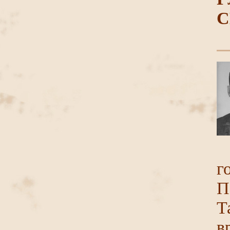
С
г
П
Т
в