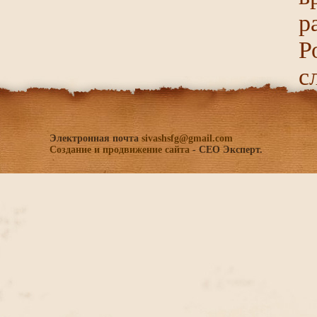
р
Р
с
Электронная почта
sivashsfg@gmail.com
Создание и продвижение сайта
- СЕО Эксперт.