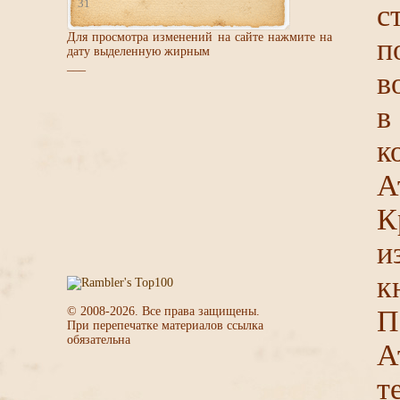
31
с
Для просмотра изменений на сайте нажмите на
п
дату выделенную жирным
___
в
в
к
А
К
и
к
© 2008-
2026
. Все права защищены.
П
При перепечатке материалов ссылка
обязательна
А
т