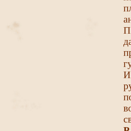
п
а
П
д
п
г
И
р
п
в
с
Р