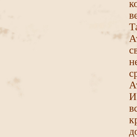
к
в
Т
А
с
н
с
А
И
в
к
д