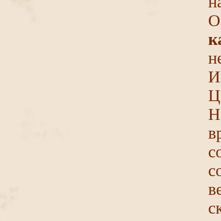
н
О
к
н
И
Ц
Н
в
с
в
с