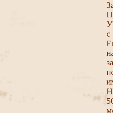
З
П
У
Е
н
з
п
Н
5
м