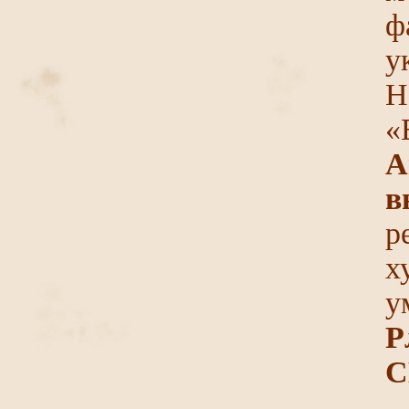
ф
у
Н
«
А
р
х
у
Р
С