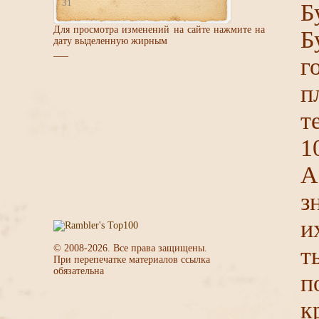
31
Б
Для просмотра изменений на сайте нажмите на
Б
дату выделенную жирным
___
г
п
т
1
А
з
и
© 2008-
2026
. Все права защищены.
т
При перепечатке материалов ссылка
обязательна
п
к