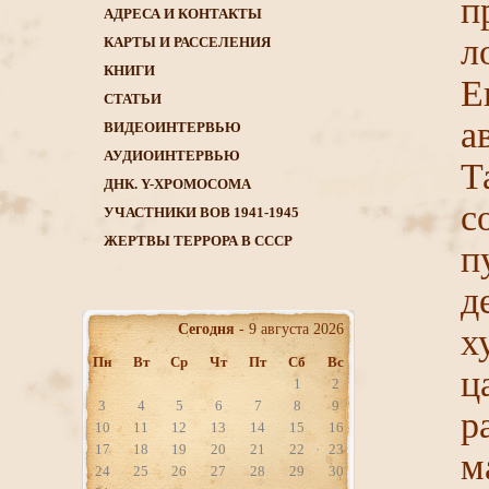
п
АДРЕСА И КОНТАКТЫ
л
КАРТЫ И РАССЕЛЕНИЯ
КНИГИ
Е
CТАТЬИ
а
ВИДЕОИНТЕРВЬЮ
АУДИОИНТЕРВЬЮ
Т
ДНК. Y-ХРОМОСОМА
с
УЧАСТНИКИ ВОВ 1941-1945
ЖЕРТВЫ ТЕРРОРА В СССР
п
д
Сегодня
- 9 августа 2026
х
Пн
Вт
Ср
Чт
Пт
Сб
Вс
ц
1
2
3
4
5
6
7
8
9
р
10
11
12
13
14
15
16
17
18
19
20
21
22
23
м
24
25
26
27
28
29
30