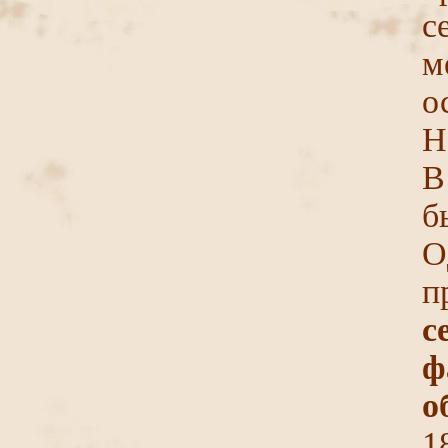
с
м
о
Н
В
б
О
п
с
ф
о
1