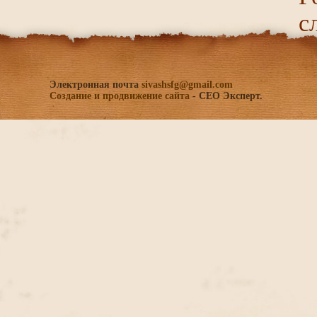
с
Электронная почта
sivashsfg@gmail.com
Создание и продвижение сайта
- СЕО Эксперт.