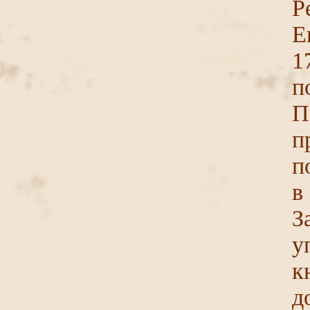
Р
Е
1
п
П
п
п
в
З
у
к
д