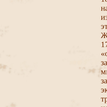
н
и
э
Ж
1
«
з
м
з
э
т