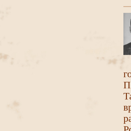
г
П
Т
в
р
Р