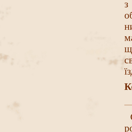
з
о
н
м
щ
с
ї
К
р