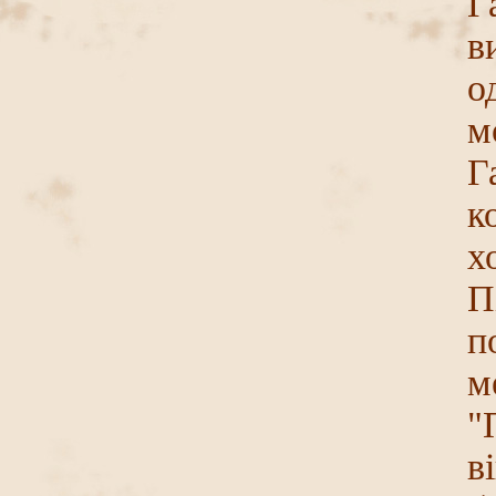
Г
в
о
м
Г
к
х
П
п
м
"
в