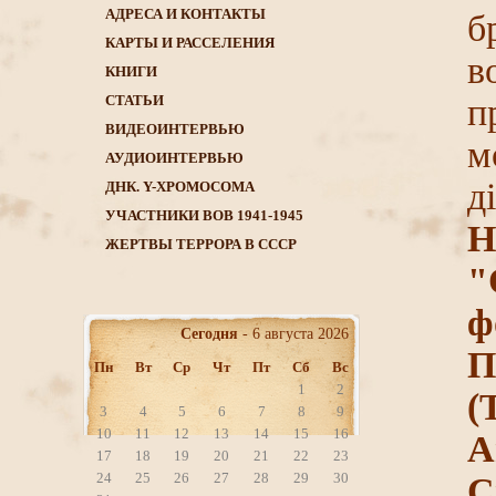
АДРЕСА И КОНТАКТЫ
б
КАРТЫ И РАССЕЛЕНИЯ
в
КНИГИ
CТАТЬИ
п
ВИДЕОИНТЕРВЬЮ
м
АУДИОИНТЕРВЬЮ
д
ДНК. Y-ХРОМОСОМА
УЧАСТНИКИ ВОВ 1941-1945
Н
ЖЕРТВЫ ТЕРРОРА В СССР
"
ф
Сегодня
- 6 августа 2026
П
Пн
Вт
Ср
Чт
Пт
Сб
Вс
1
2
(
3
4
5
6
7
8
9
10
11
12
13
14
15
16
А
17
18
19
20
21
22
23
24
25
26
27
28
29
30
С