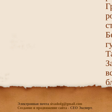
Г
р
с
Б
г
Т
З
в
б
Электронная почта
sivashsfg@gmail.com
Создание и продвижение сайта
- СЕО Эксперт.