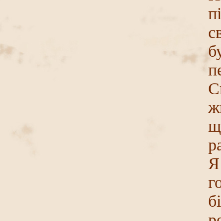
п
с
б
п
С
ж
щ
р
Я
г
б
р