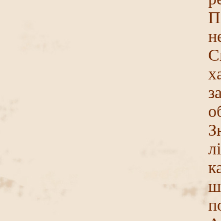
П
н
С
х
з
о
З
л
к
ш
п