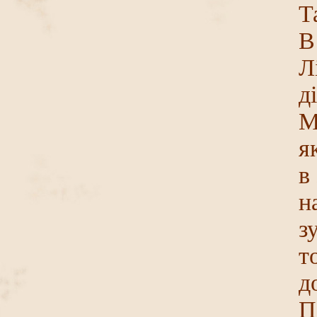
Т
В
Л
д
М
я
в
н
з
т
д
П