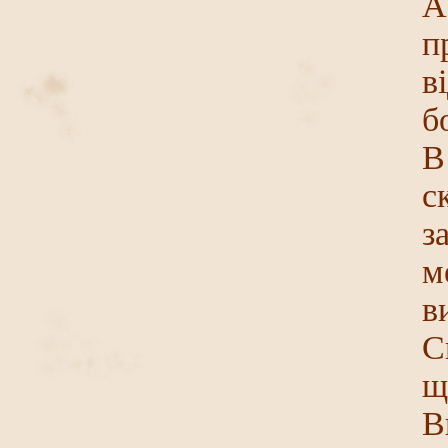
А
п
в
б
В
с
з
м
в
С
щ
В