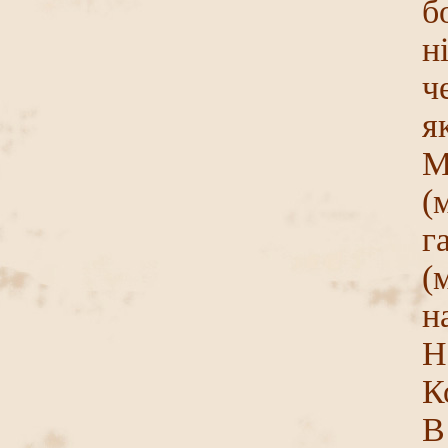
б
н
ч
я
М
(
г
(
н
Н
К
В