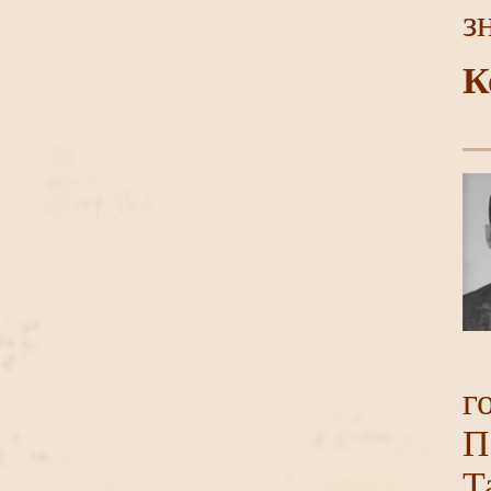
з
К
г
П
Т