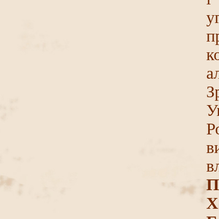
у
п
к
а
З
У
Р
в
в