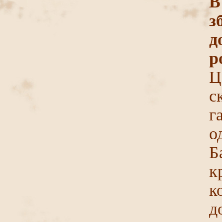
В
з
д
р
Ц
с
г
о
Б
к
к
д