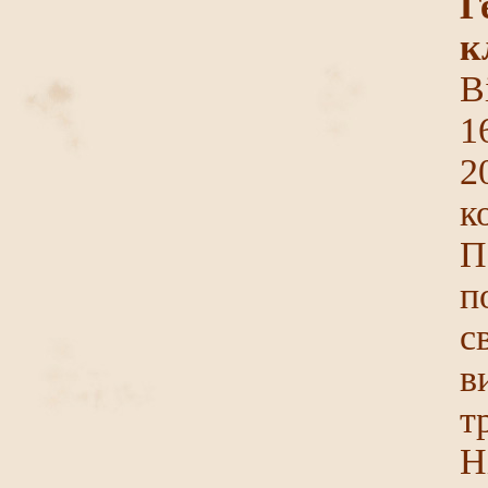
Г
к
В
1
2
к
П
п
с
в
т
Н