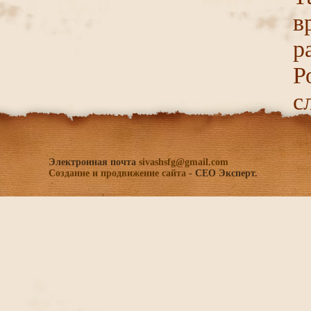
в
р
Р
с
Электронная почта
sivashsfg@gmail.com
Создание и продвижение сайта
- СЕО Эксперт.