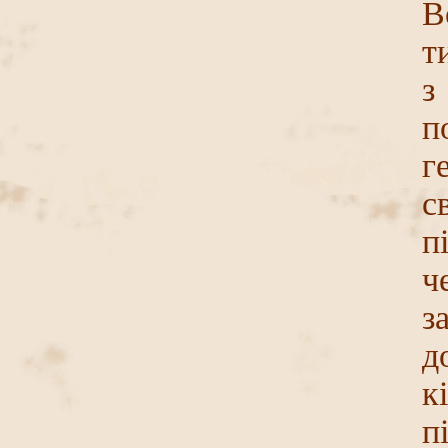
В
т
з
п
г
с
п
ч
з
д
к
п