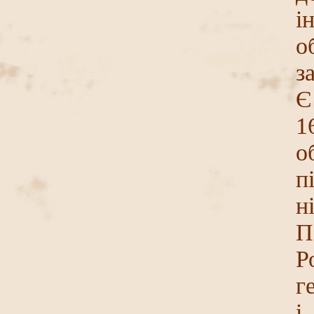
і
о
з
Є
1
о
п
н
П
Р
г
і