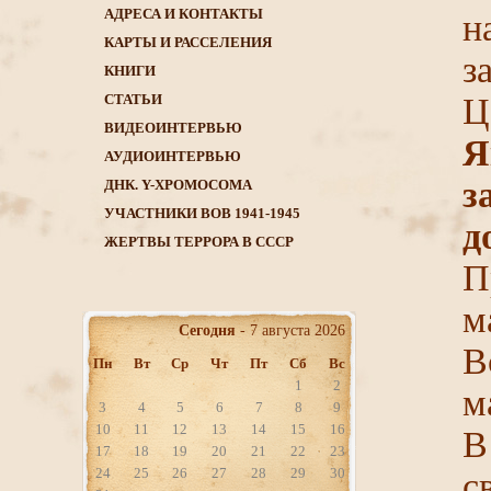
АДРЕСА И КОНТАКТЫ
н
КАРТЫ И РАССЕЛЕНИЯ
з
КНИГИ
CТАТЬИ
Ц
ВИДЕОИНТЕРВЬЮ
АУДИОИНТЕРВЬЮ
з
ДНК. Y-ХРОМОСОМА
УЧАСТНИКИ ВОВ 1941-1945
д
ЖЕРТВЫ ТЕРРОРА В СССР
П
м
Сегодня
- 7 августа 2026
В
Пн
Вт
Ср
Чт
Пт
Сб
Вс
1
2
м
3
4
5
6
7
8
9
10
11
12
13
14
15
16
В
17
18
19
20
21
22
23
24
25
26
27
28
29
30
с