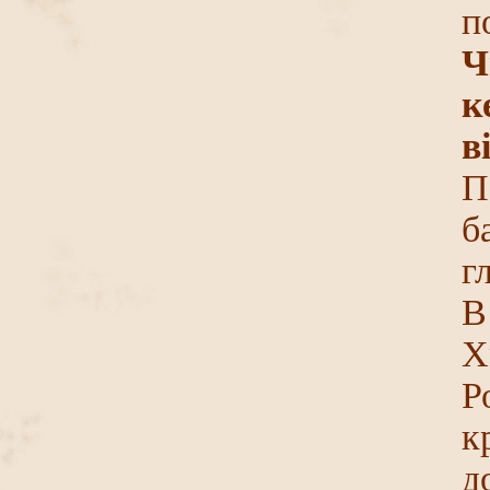
п
Ч
к
в
П
б
г
В
Х
Р
к
д