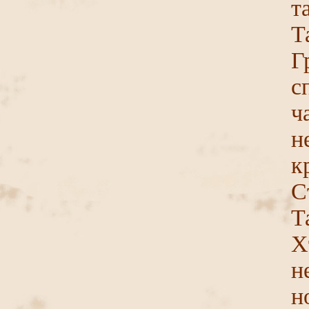
т
Т
Г
с
ч
н
к
С
Т
Х
н
н