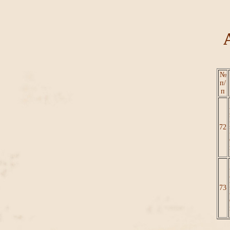
№
п/
п
72
73