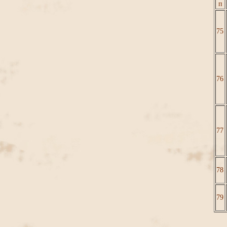
п
75
76
77
78
79