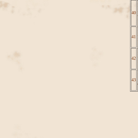
40
41
42
43