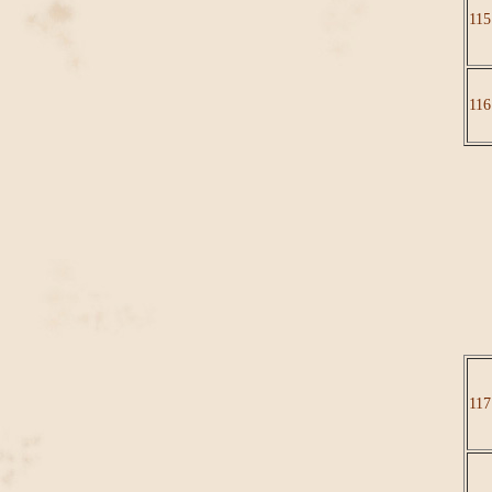
115
116
117