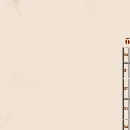
б
80
81
82
83
84