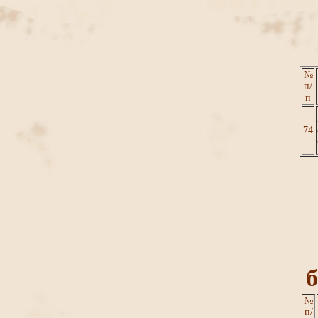
№
п/
п
74
б
№
п/