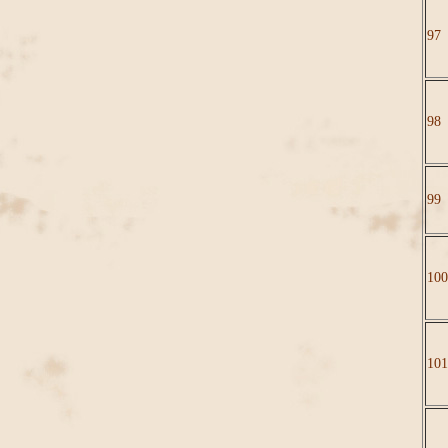
97
98
99
100
101