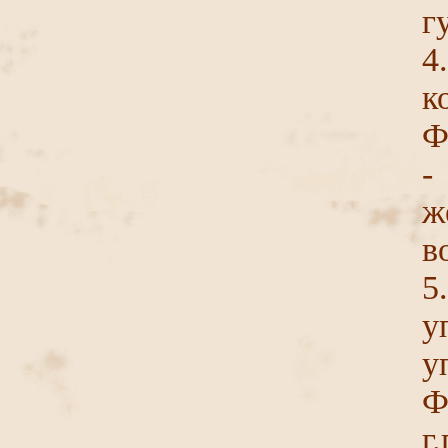
г
4
к
Ф
-
ж
в
5
у
у
Ф
г.