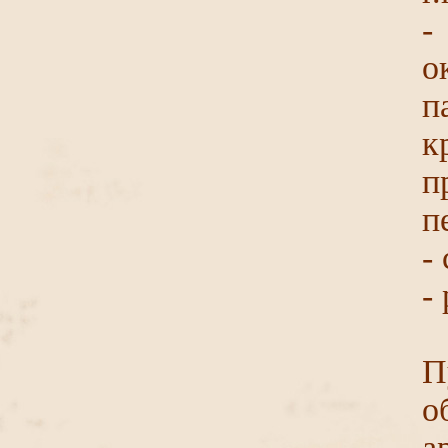
-
о
п
к
п
п
-
-
П
о
а