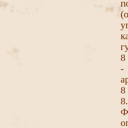
п
(
у
к
г
8
-
а
8
8
Ф
о