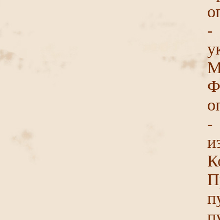
о
-
у
М
Ф
о
-
и
К
П
п
п