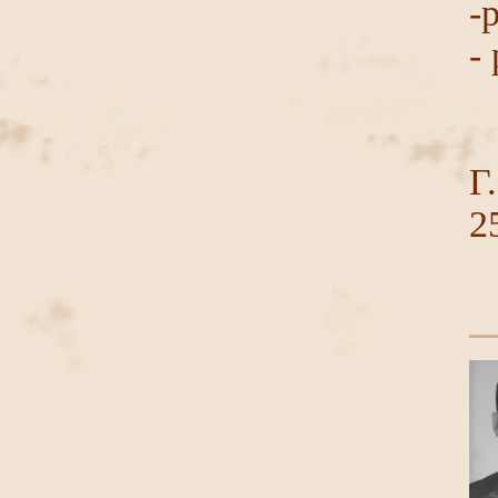
-
-
Г
2