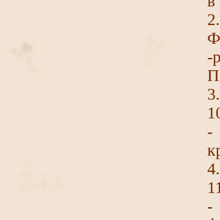
в
2
Ф
-
П
3
1
-
к
4
1
-