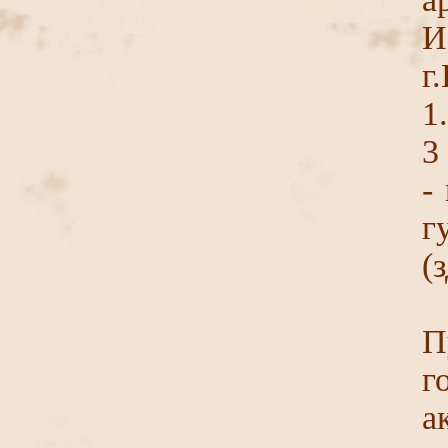
И
г
1
3
-
г
(
П
г
а