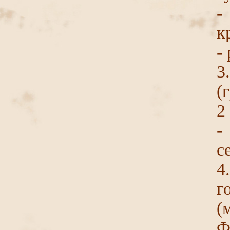
-
к
-
3
(
2
-
с
4
г
(
Ф