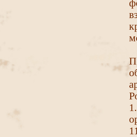
ф
в
к
м
П
о
а
Р
1
о
1