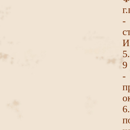
г.
-
с
И
5
9
-
п
о
6
п