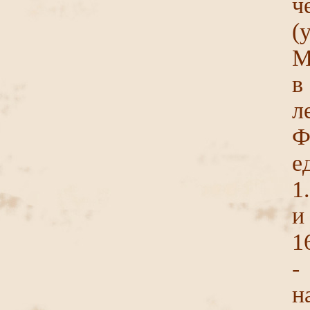
ч
(
М
в
л
Ф
е
1
и
1
-
н