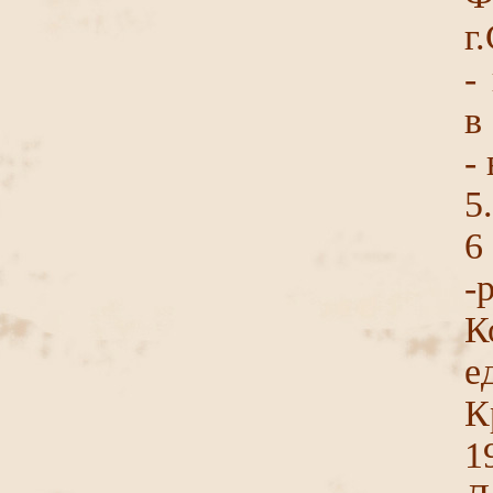
г
-
в
-
5
6
-
е
К
1