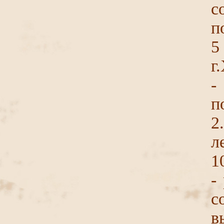
с
п
5
г
-
п
2
л
1
-
с
в