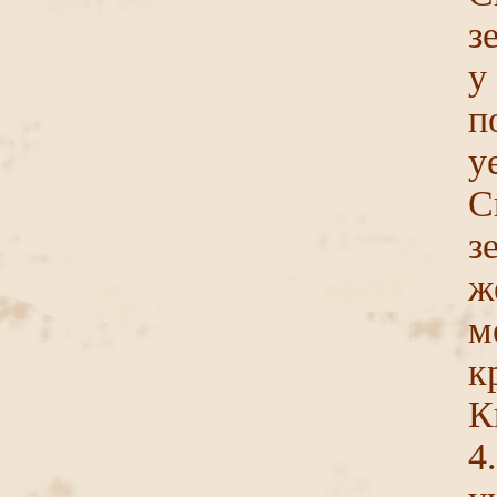
з
у
п
у
С
з
ж
м
к
К
4