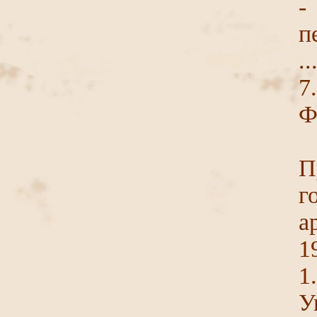
-
п
..
7
Ф
П
г
а
1
1
У