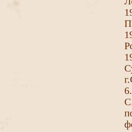
Л
1
П
1
Р
1
С
г
6
С
п
ф