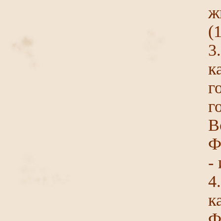
ж
(
3
к
г
В
Ф
-
4
к
Ф