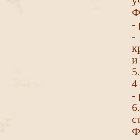
у
Ф
-
-
к
и
5
4
-
6
с
Ф