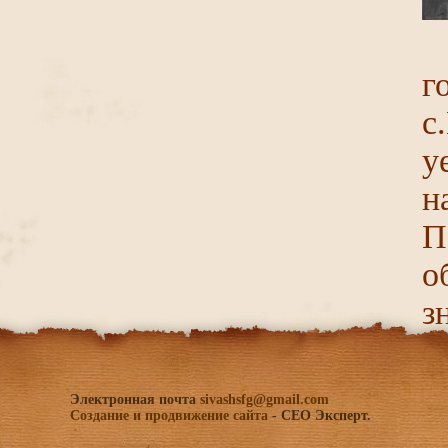
г
с
у
н
П
о
з
Электронная почта
sivashsfg@gmail.com
Создание и продвижение сайта
- СЕО Эксперт.