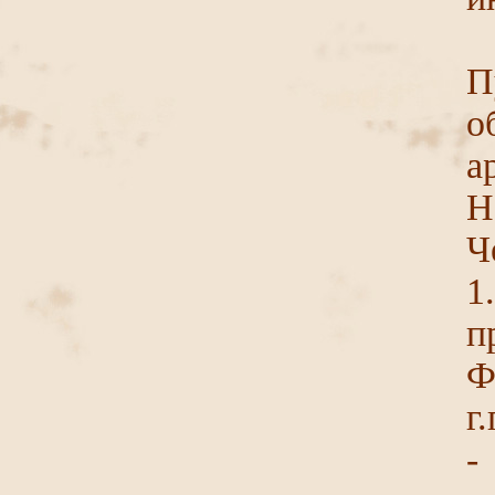
П
о
а
Н
Ч
1
п
Ф
г.
-