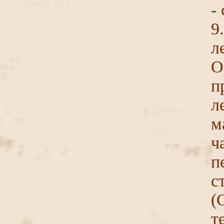
-
л
О
п
м
ч
п
с
(
т