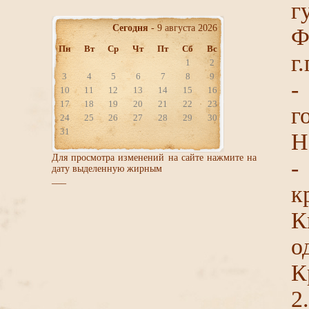
г
Сегодня
- 9 августа 2026
Ф
Пн
Вт
Ср
Чт
Пт
Сб
Вс
г.
1
2
3
4
5
6
7
8
9
10
11
12
13
14
15
16
17
18
19
20
21
22
23
г
24
25
26
27
28
29
30
31
Н
Для просмотра изменений на сайте нажмите на
-
дату выделенную жирным
___
к
К
о
К
2