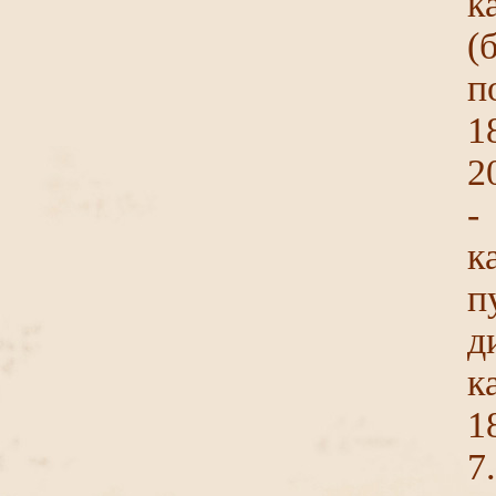
к
(
п
1
2
-
к
п
д
к
1
7