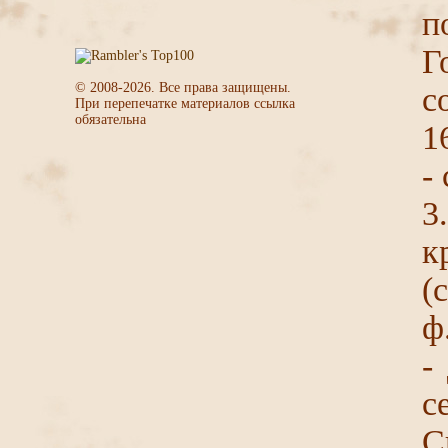
Г
© 2008-
2026
. Все права защищены.
с
При перепечатке материалов ссылка
обязательна
1
-
3
к
(
ф
-
с
С