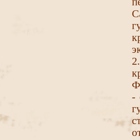
п
С
г
э
2
к
Ф
-
г
с
о