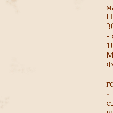
м
П
3
-
1
М
Ф
-
г
-
с
и