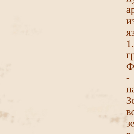
а
и
я
1
г
Ф
-
п
З
в
з