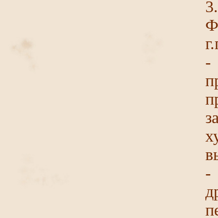
3
Ф
г.
-
п
п
з
х
в
-
д
п