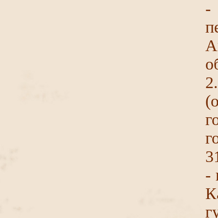
-
п
А
о
2
(
г
г
3
-
К
г