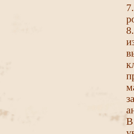
7
р
8
и
в
к
м
а
В
у