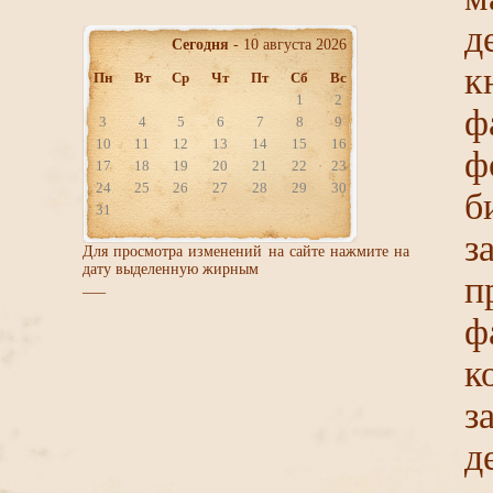
д
Сегодня
- 10 августа 2026
к
Пн
Вт
Ср
Чт
Пт
Сб
Вс
1
2
ф
3
4
5
6
7
8
9
10
11
12
13
14
15
16
ф
17
18
19
20
21
22
23
24
25
26
27
28
29
30
б
31
з
Для просмотра изменений на сайте нажмите на
дату выделенную жирным
п
___
ф
з
д