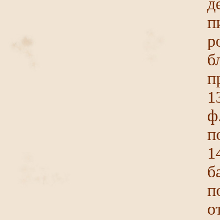
д
п
р
б
п
1
ф
п
1
б
п
о