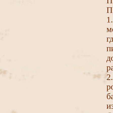
П
П
1
м
п
д
р
2
р
б
и