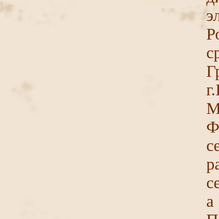
э
Р
г
М
Ф
с
р
с
а