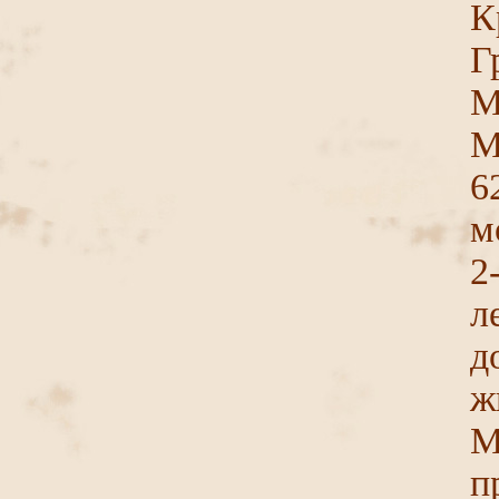
К
Г
М
М
6
м
2
л
д
ж
М
п