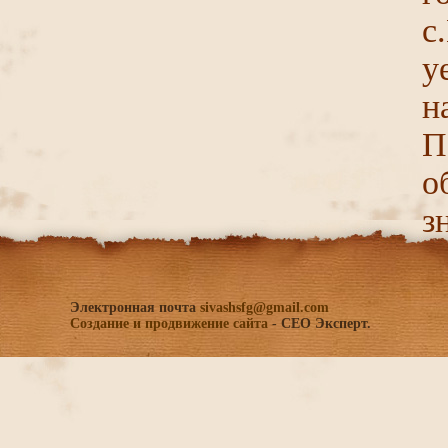
с
у
н
П
о
з
Электронная почта
sivashsfg@gmail.com
Создание и продвижение сайта
- СЕО Эксперт.