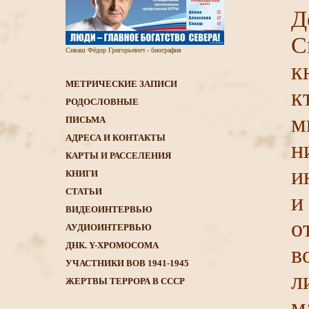
Д
С
Сиваш Фёдор Григорьевич - биография
к
МЕТРИЧЕСКИЕ ЗАПИСИ
к
РОДОСЛОВНЫЕ
м
ПИСЬМА
АДРЕСА И КОНТАКТЫ
н
КАРТЫ И РАССЕЛЕНИЯ
и
КНИГИ
CТАТЬИ
и
ВИДЕОИНТЕРВЬЮ
о
АУДИОИНТЕРВЬЮ
ДНК. Y-ХРОМОСОМА
в
УЧАСТНИКИ ВОВ 1941-1945
л
ЖЕРТВЫ ТЕРРОРА В СССР
м