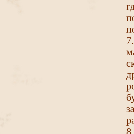
г
п
п
м
с
д
р
з
р
8