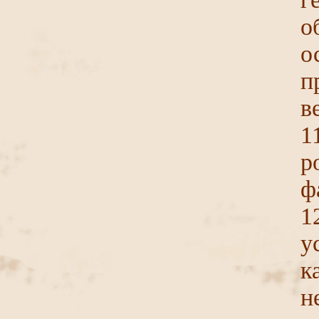
о
п
в
1
р
ф
1
у
к
н