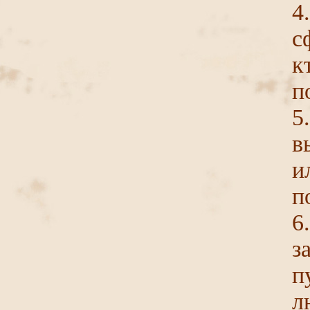
4
с
к
п
5
в
и
п
6
з
п
л