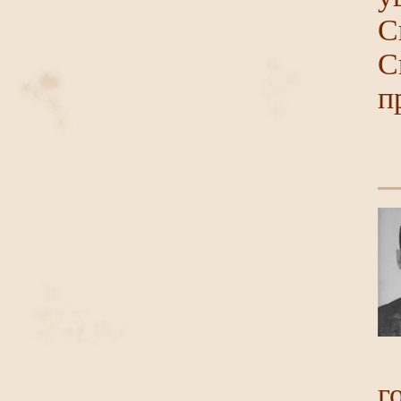
С
С
п
г