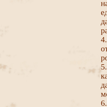
н
е
д
р
4
о
р
5
к
д
м
6