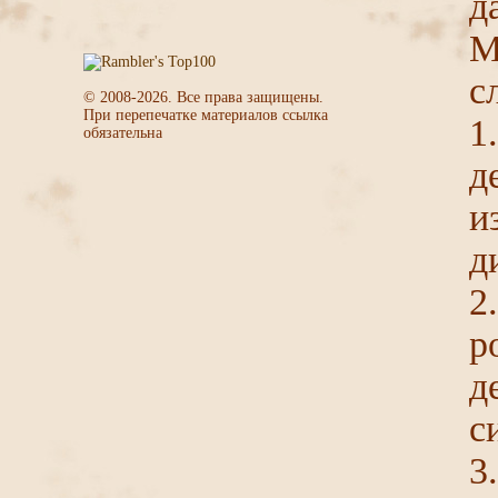
д
М
с
© 2008-
2026
. Все права защищены.
При перепечатке материалов ссылка
1
обязательна
д
и
д
2
р
д
с
3