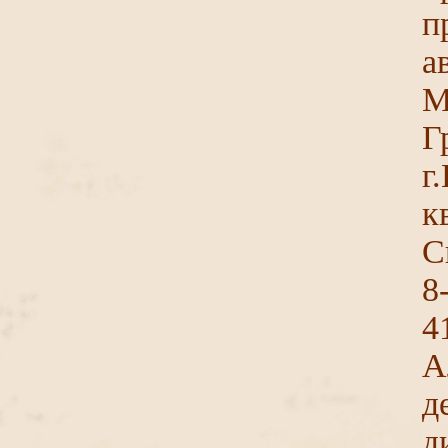
п
а
М
г
к
С
8
4
А
д
д