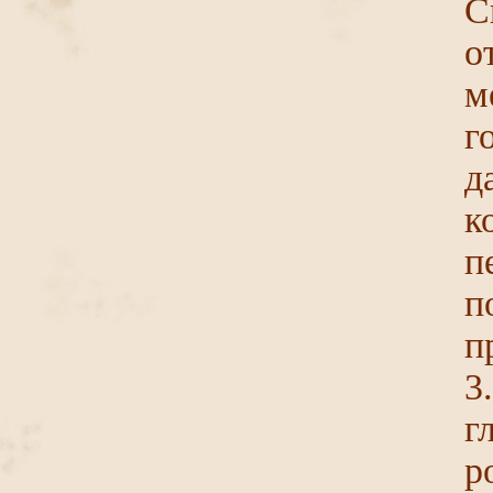
С
о
м
г
д
п
п
п
3
г
р