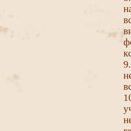
н
в
ф
к
9
н
в
1
у
н
г