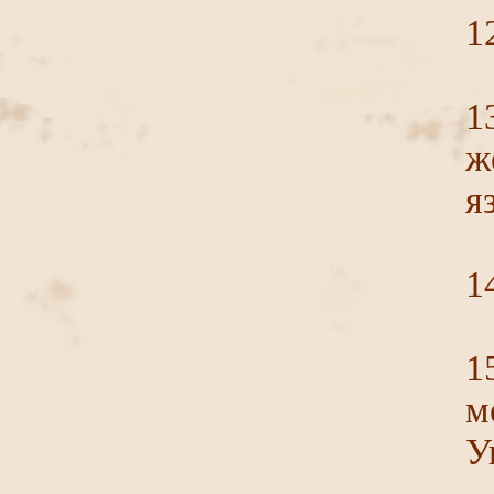
1
1
ж
я
1
1
м
У