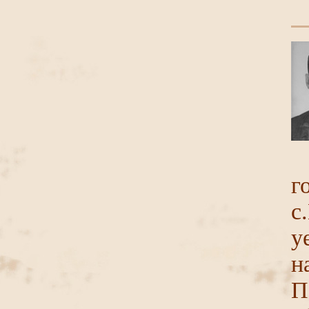
г
с
у
н
П