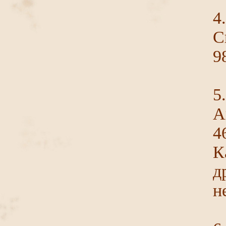
4
С
9
5
А
4
К
д
н