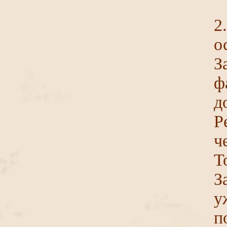
2
о
З
ф
д
Р
ч
Т
З
у
п