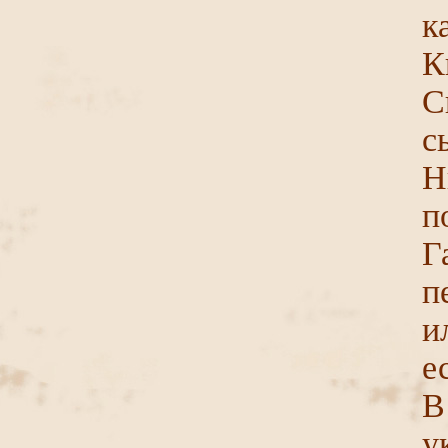
к
К
С
с
Н
п
Г
п
и
е
В
у