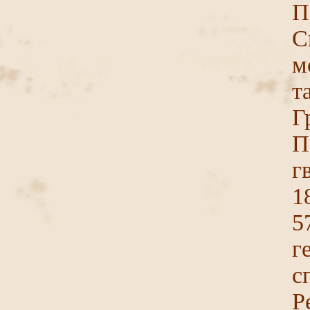
П
С
м
т
Г
П
г
1
5
г
с
Р