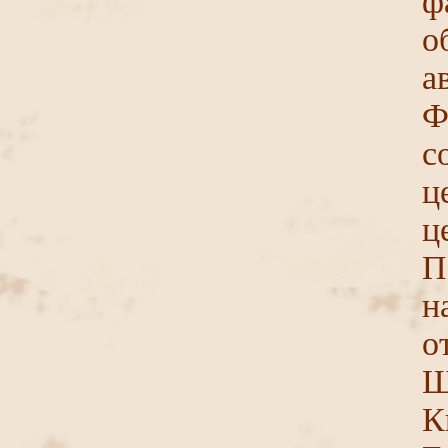
ф
о
а
Ф
с
ц
ц
П
н
о
Ш
К