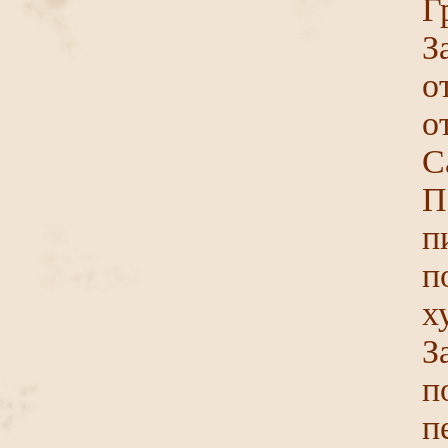
Г
З
о
о
С
П
п
п
х
З
п
п