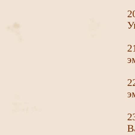
2
У
2
э
2
э
2
В