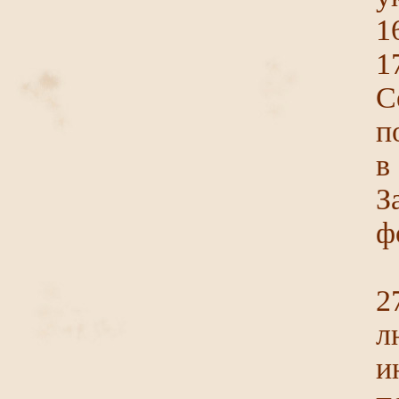
1
1
С
п
в
З
ф
2
и