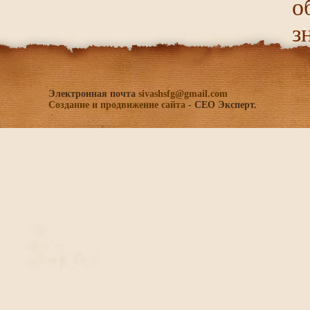
о
з
Электронная почта
sivashsfg@gmail.com
Создание и продвижение сайта
- СЕО Эксперт.