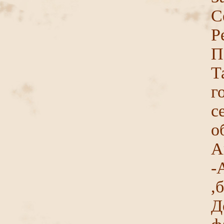
С
П
Т
г
с
о
А
-
,
Д