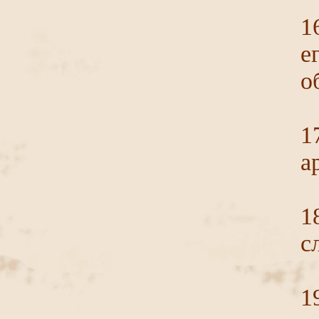
1
е
о
1
а
1
с
1