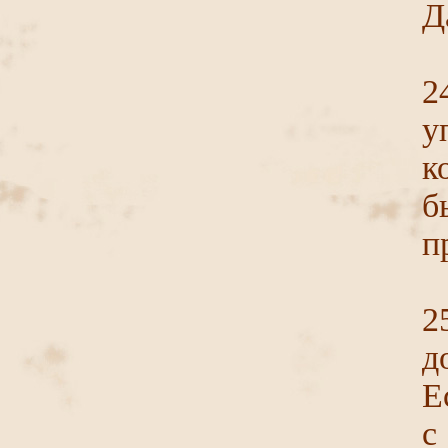
Д
у
к
б
п
2
д
Е
с