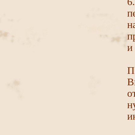
6
п
н
п
и
П
В
о
н
и