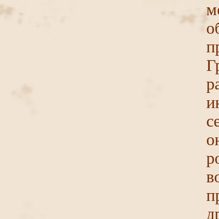
м
о
п
Г
р
и
с
р
в
п
д