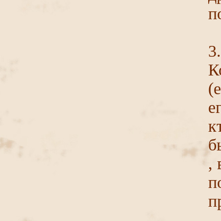
п
3
К
(
е
к
б
,
п
п