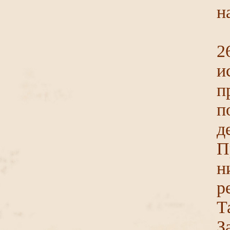
н
2
и
п
п
д
П
н
р
Т
З