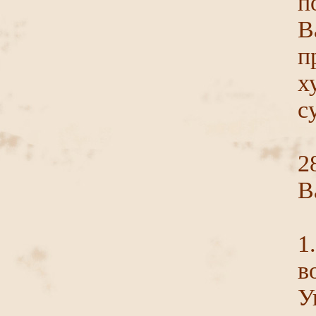
п
В
п
х
с
2
В
1
в
У