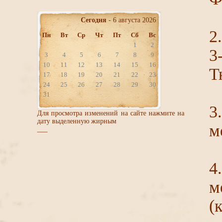
Сегодня
- 6 августа 2026
2
Пн
Вт
Ср
Чт
Пт
Сб
Вс
1
2
3
3
4
5
6
7
8
9
10
11
12
13
14
15
16
Т
17
18
19
20
21
22
23
24
25
26
27
28
29
30
31
3
Для просмотра изменений на сайте нажмите на
дату выделенную жирным
м
___
4
м
(