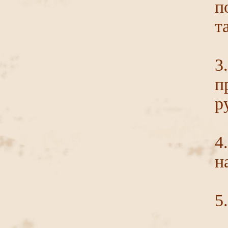
п
т
3
п
р
4
н
5