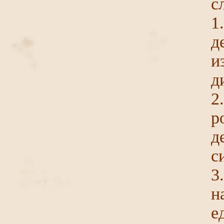
с
1
д
и
д
2
р
д
с
3
н
е