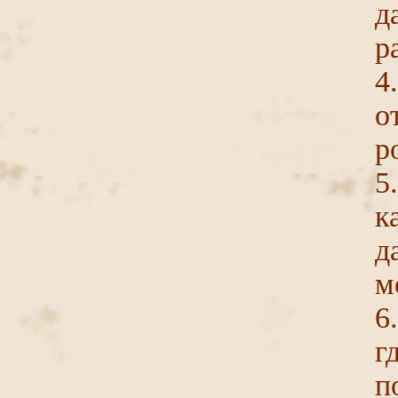
д
р
4
о
р
5
к
д
м
6
г
п