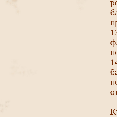
р
б
п
1
ф
п
1
б
п
о
К