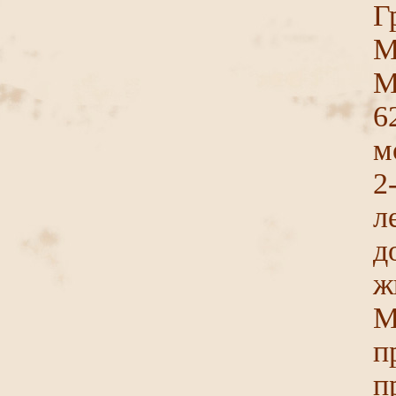
Г
М
М
6
м
2
л
д
ж
М
п
п