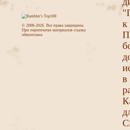
д
"
к
© 2008-
2026
. Все права защищены.
При перепечатке материалов ссылка
П
обязательна
б
д
и
в
р
К
д
С