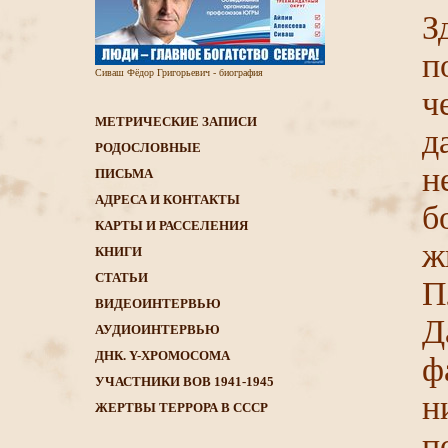
З
п
Сиваш Фёдор Григорьевич - биография
ч
МЕТРИЧЕСКИЕ ЗАПИСИ
д
РОДОСЛОВНЫЕ
н
ПИСЬМА
АДРЕСА И КОНТАКТЫ
б
КАРТЫ И РАССЕЛЕНИЯ
ж
КНИГИ
CТАТЬИ
П
ВИДЕОИНТЕРВЬЮ
Д
АУДИОИНТЕРВЬЮ
ДНК. Y-ХРОМОСОМА
ф
УЧАСТНИКИ ВОВ 1941-1945
н
ЖЕРТВЫ ТЕРРОРА В СССР
п