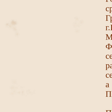
г
М
Ф
с
р
с
а
П