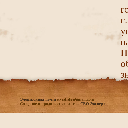
г
с
у
н
П
о
з
Электронная почта
sivashsfg@gmail.com
Создание и продвижение сайта
- СЕО Эксперт.