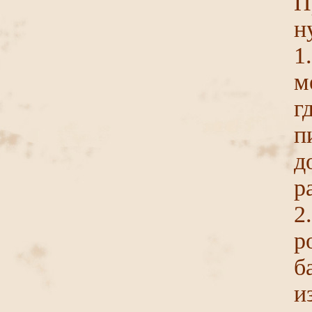
П
н
1
м
п
д
р
2
р
б
и