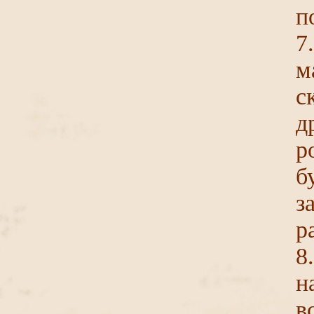
п
м
с
д
р
з
р
8
н
в