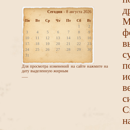
д
Сегодня
- 8 августа 2026
М
Пн
Вт
Ср
Чт
Пт
Сб
Вс
1
2
ф
3
4
5
6
7
8
9
10
11
12
13
14
15
16
в
17
18
19
20
21
22
23
24
25
26
27
28
29
30
с
31
Для просмотра изменений на сайте нажмите на
дату выделенную жирным
и
___
в
с
С
н