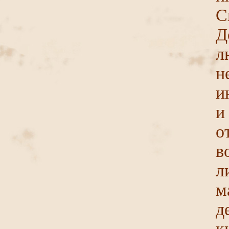
С
Д
л
н
и
и
о
в
л
м
д
к