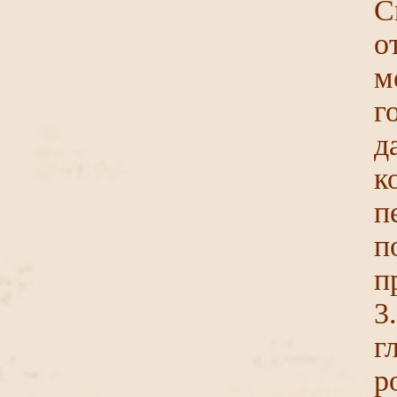
С
о
м
г
д
п
п
п
3
г
р