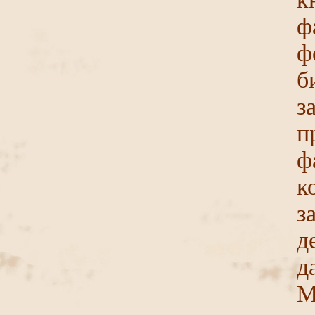
ф
ф
б
з
п
ф
з
д
д
М