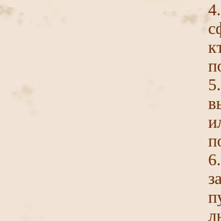
4
с
к
п
5
в
и
п
6
з
п
л