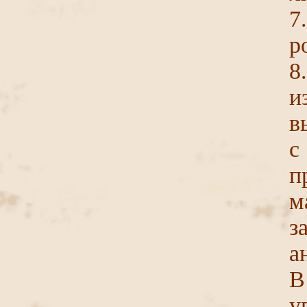
7
р
8
и
в
с
м
а
В
у