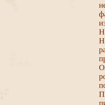
н
ф
и
Н
Н
р
п
О
р
п
П
п