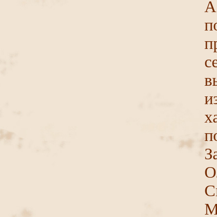
А
п
п
с
в
и
х
п
З
О
С
М