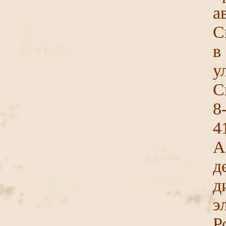
а
С
в
у
С
8
4
А
д
д
э
Р