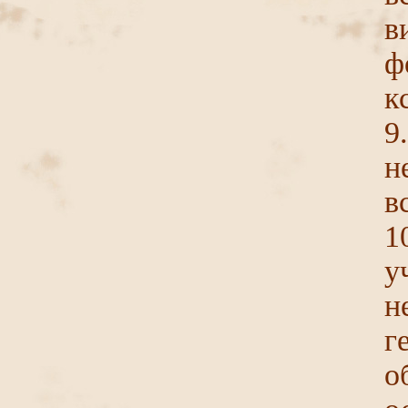
ф
к
9
н
в
1
у
н
г
о