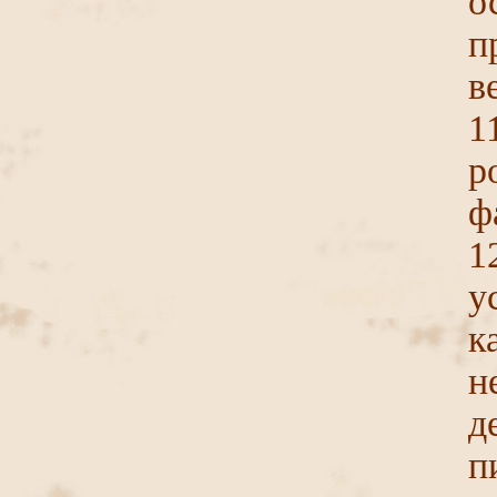
п
в
1
р
ф
1
у
к
н
д
п