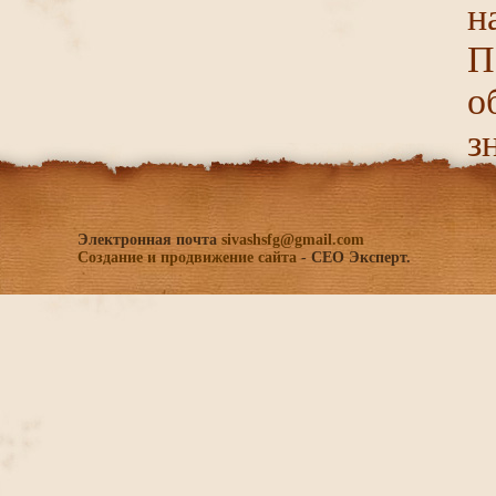
н
П
о
з
Электронная почта
sivashsfg@gmail.com
Создание и продвижение сайта
- СЕО Эксперт.