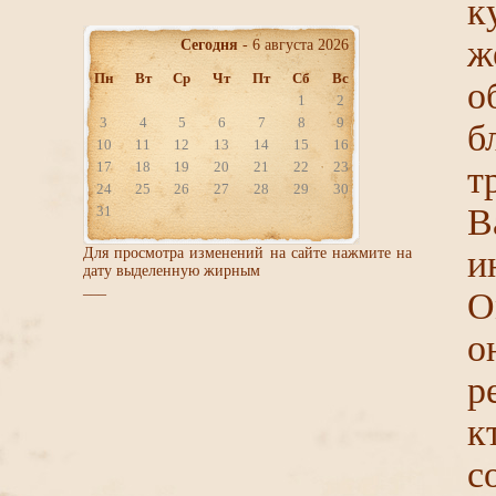
к
ж
Сегодня
- 6 августа 2026
Пн
Вт
Ср
Чт
Пт
Сб
Вс
о
1
2
3
4
5
6
7
8
9
б
10
11
12
13
14
15
16
17
18
19
20
21
22
23
т
24
25
26
27
28
29
30
В
31
и
Для просмотра изменений на сайте нажмите на
дату выделенную жирным
___
О
о
р
к
с