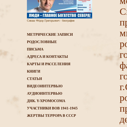
м
С
п
Сиваш Фёдор Григорьевич - биография
м
МЕТРИЧЕСКИЕ ЗАПИСИ
р
РОДОСЛОВНЫЕ
ПИСЬМА
г
АДРЕСА И КОНТАКТЫ
КАРТЫ И РАССЕЛЕНИЯ
КНИГИ
г
CТАТЬИ
ВИДЕОИНТЕРВЬЮ
АУДИОИНТЕРВЬЮ
р
ДНК. Y-ХРОМОСОМА
п
УЧАСТНИКИ ВОВ 1941-1945
ЖЕРТВЫ ТЕРРОРА В СССР
д