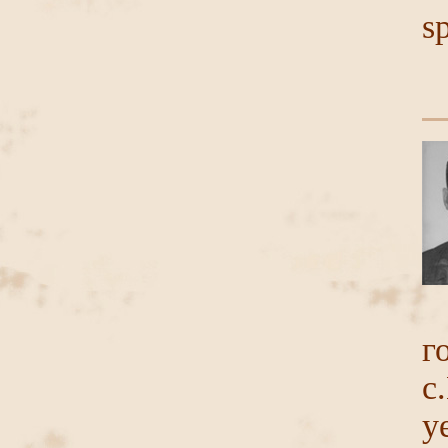
s
г
с
у