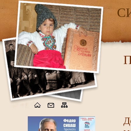
С
П
Д