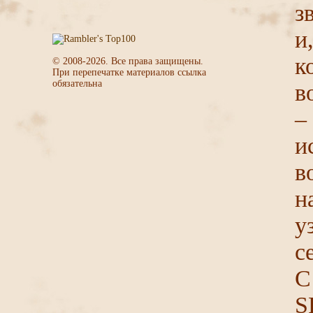
з
и
к
© 2008-
2026
. Все права защищены.
При перепечатке материалов ссылка
обязательна
в
–
и
в
н
у
с
С
S