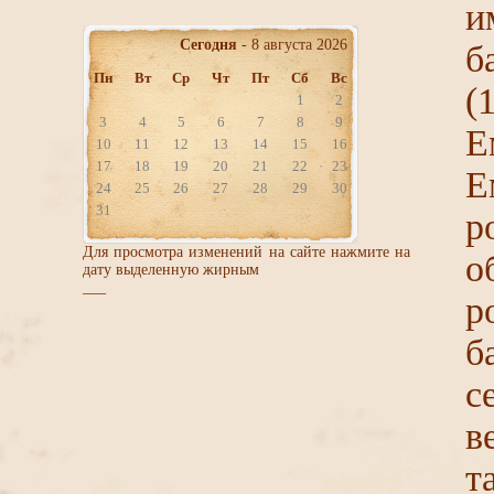
и
Сегодня
- 8 августа 2026
б
Пн
Вт
Ср
Чт
Пт
Сб
Вс
(
1
2
3
4
5
6
7
8
9
Е
10
11
12
13
14
15
16
17
18
19
20
21
22
23
Е
24
25
26
27
28
29
30
31
р
Для просмотра изменений на сайте нажмите на
о
дату выделенную жирным
___
р
б
с
в
т