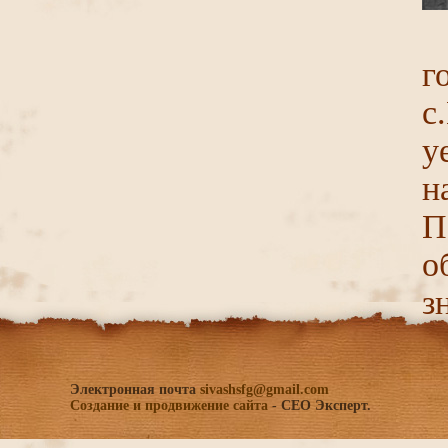
г
с
у
н
П
о
з
Электронная почта
sivashsfg@gmail.com
Создание и продвижение сайта
- СЕО Эксперт.