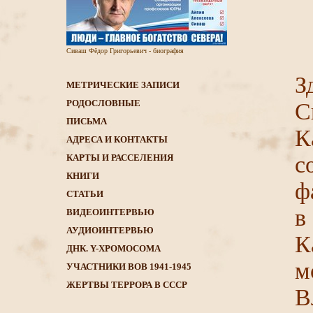
Сиваш Фёдор Григорьевич - биография
З
МЕТРИЧЕСКИЕ ЗАПИСИ
РОДОСЛОВНЫЕ
С
ПИСЬМА
К
АДРЕСА И КОНТАКТЫ
с
КАРТЫ И РАССЕЛЕНИЯ
КНИГИ
ф
CТАТЬИ
в
ВИДЕОИНТЕРВЬЮ
АУДИОИНТЕРВЬЮ
К
ДНК. Y-ХРОМОСОМА
м
УЧАСТНИКИ ВОВ 1941-1945
ЖЕРТВЫ ТЕРРОРА В СССР
В