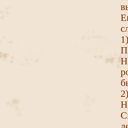
в
Е
с
1
П
Н
р
б
2
Н
С
д