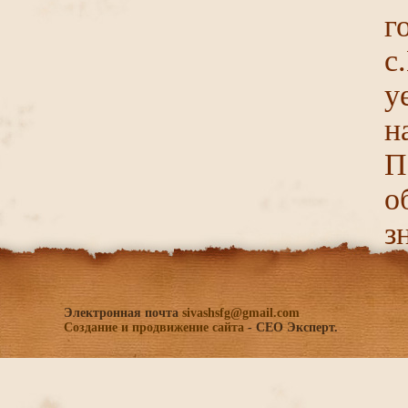
г
с
у
н
П
о
з
Электронная почта
sivashsfg@gmail.com
Создание и продвижение сайта
- СЕО Эксперт.