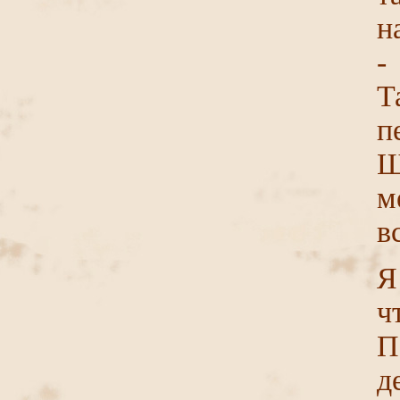
н
-
Т
п
Щ
м
в
Я
ч
П
д