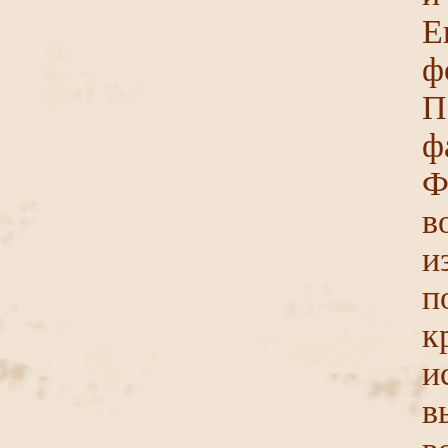
Е
ф
П
ф
Ф
в
и
п
к
и
в