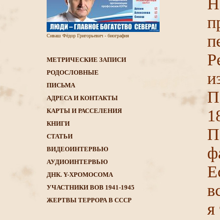
Н
п
п
Сиваш Фёдор Григорьевич - биография
Р
МЕТРИЧЕСКИЕ ЗАПИСИ
РОДОСЛОВНЫЕ
и
ПИСЬМА
П
АДРЕСА И КОНТАКТЫ
1
КАРТЫ И РАССЕЛЕНИЯ
КНИГИ
П
CТАТЬИ
ф
ВИДЕОИНТЕРВЬЮ
АУДИОИНТЕРВЬЮ
Е
ДНК. Y-ХРОМОСОМА
в
УЧАСТНИКИ ВОВ 1941-1945
ЖЕРТВЫ ТЕРРОРА В СССР
я