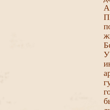
А
П
п
ж
Б
У
и
а
г
г
б