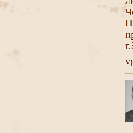
л
Ч
П
п
г
v