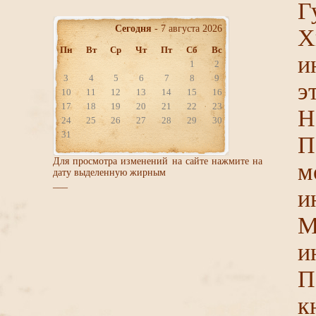
Г
Сегодня
- 7 августа 2026
Х
Пн
Вт
Ср
Чт
Пт
Сб
Вс
и
1
2
3
4
5
6
7
8
9
э
10
11
12
13
14
15
16
17
18
19
20
21
22
23
Н
24
25
26
27
28
29
30
31
П
Для просмотра изменений на сайте нажмите на
м
дату выделенную жирным
___
и
М
и
П
к