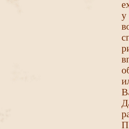
е
у
в
с
р
в
о
и
В
Д
р
П