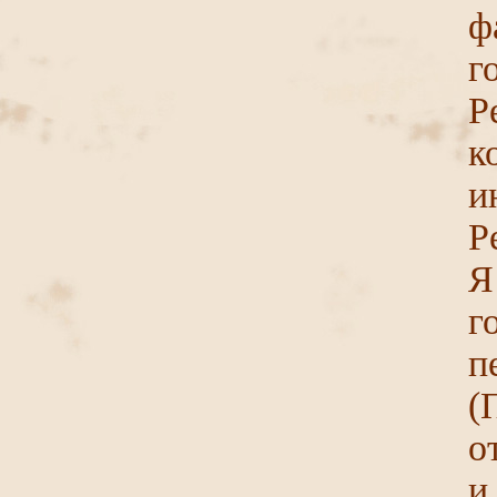
ф
го
Р
к
и
Р
Я
г
п
(
о
и