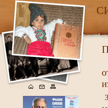
С
П
о
и