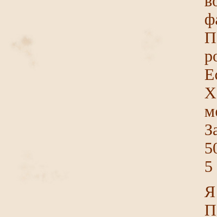
в
ф
П
р
Е
Х
м
З
5
5
Я
П