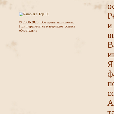
о
Р
© 2008-
2026
. Все права защищены.
и
При перепечатке материалов ссылка
обязательна
в
В
и
Я
ф
п
с
А
т