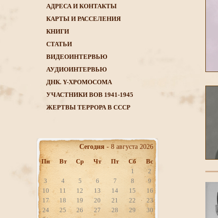
АДРЕСА И КОНТАКТЫ
КАРТЫ И РАССЕЛЕНИЯ
КНИГИ
CТАТЬИ
ВИДЕОИНТЕРВЬЮ
АУДИОИНТЕРВЬЮ
ДНК. Y-ХРОМОСОМА
УЧАСТНИКИ ВОВ 1941-1945
ЖЕРТВЫ ТЕРРОРА В СССР
Сегодня
- 8 августа 2026
Пн
Вт
Ср
Чт
Пт
Сб
Вс
1
2
3
4
5
6
7
8
9
10
11
12
13
14
15
16
17
18
19
20
21
22
23
24
25
26
27
28
29
30