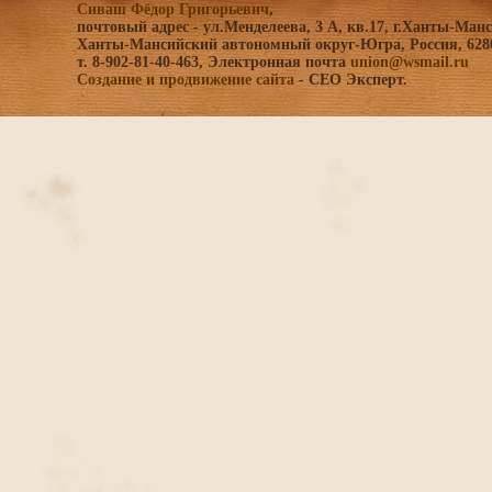
Сиваш Фёдор Григорьевич
,
почтовый адрес - ул.Менделеева, 3 A, кв.17, г.Ханты-Ман
Ханты-Мансийский автономный округ-Югра, Россия, 628
т. 8-902-81-40-463, Электронная почта
union@wsmail.ru
Создание и продвижение сайта
- СЕО Эксперт.