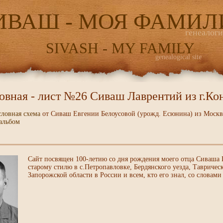
ИВАШ - МОЯ ФАМИЛ
генеалог
SIVASH - MY FAMILY
genealogical site
овная - лист №26 Сиваш Лаврентий из г.Ко
словная схема
от Сиваш Евгении Белоусовой (урожд. Есюнина) из Москвы
альбом
Сайт посвящен 100-летию со дня рождения моего отца Сиваша Г
старому стилю в с.Петропавловке, Бердянского уезда, Таврическ
Запорожской области в России и всем, кто его знал, со словами