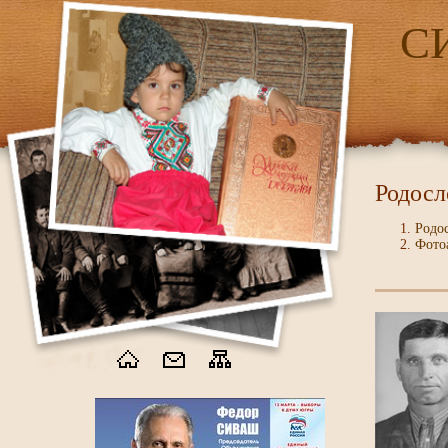
С
Родосл
Родо
Фото