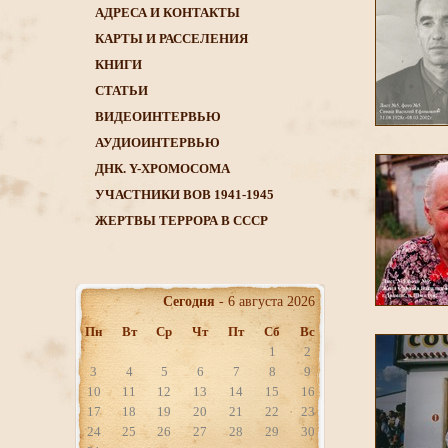
АДРЕСА И КОНТАКТЫ
КАРТЫ И РАССЕЛЕНИЯ
КНИГИ
CТАТЬИ
ВИДЕОИНТЕРВЬЮ
АУДИОИНТЕРВЬЮ
ДНК. Y-ХРОМОСОМА
УЧАСТНИКИ ВОВ 1941-1945
ЖЕРТВЫ ТЕРРОРА В СССР
Сегодня
- 6 августа 2026
Пн
Вт
Ср
Чт
Пт
Сб
Вс
1
2
3
4
5
6
7
8
9
10
11
12
13
14
15
16
17
18
19
20
21
22
23
24
25
26
27
28
29
30