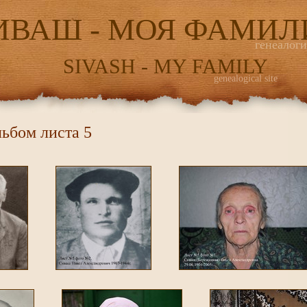
ИВАШ - МОЯ ФАМИЛ
генеалог
SIVASH - MY FAMILY
genealogical site
ьбом листа 5