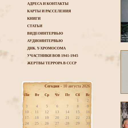
АДРЕСА И КОНТАКТЫ
КАРТЫ И РАССЕЛЕНИЯ
КНИГИ
CТАТЬИ
ВИДЕОИНТЕРВЬЮ
АУДИОИНТЕРВЬЮ
ДНК. Y-ХРОМОСОМА
УЧАСТНИКИ ВОВ 1941-1945
ЖЕРТВЫ ТЕРРОРА В СССР
Сегодня
- 10 августа 2026
Пн
Вт
Ср
Чт
Пт
Сб
Вс
1
2
3
4
5
6
7
8
9
10
11
12
13
14
15
16
17
18
19
20
21
22
23
24
25
26
27
28
29
30