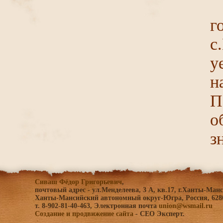
г
с
у
н
П
о
з
Сиваш Фёдор Григорьевич
,
почтовый адрес - ул.Менделеева, 3 A, кв.17, г.Ханты-Ман
Ханты-Мансийский автономный округ-Югра, Россия, 628
т. 8-902-81-40-463, Электронная почта
union@wsmail.ru
Создание и продвижение сайта
- СЕО Эксперт.