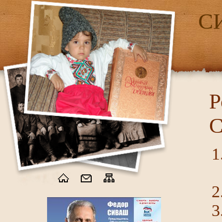
С
Р
С