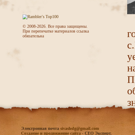
© 2008-
2026
. Все права защищены.
г
При перепечатке материалов ссылка
обязательна
с
у
н
П
о
з
Электронная почта
sivashsfg@gmail.com
Создание и продвижение сайта
- СЕО Эксперт.